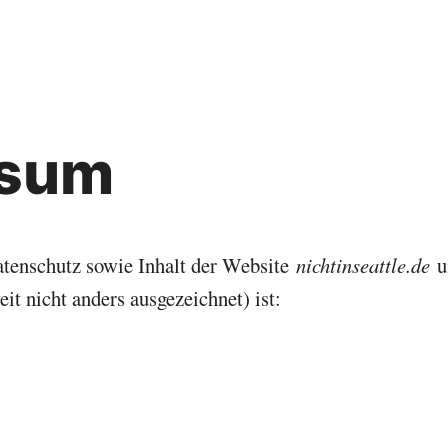
Weiter zum Inhalt
Wahnsinn – ein privater Blog
ssum
atenschutz sowie Inhalt der Website
nichtinseattle.de
un
it nicht anders ausgezeichnet) ist: