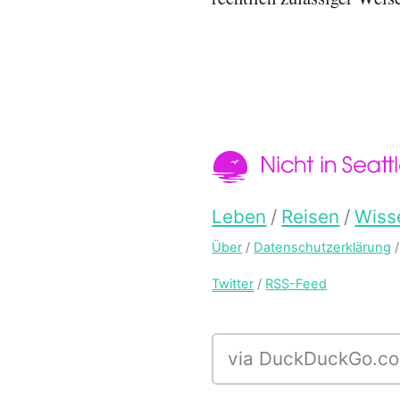
Nicht in S
Hauptmen
Leben
Reisen
Wiss
Über
Datenschutzerklärung
Twitter
RSS-Feed
Suche mit DuckDuck