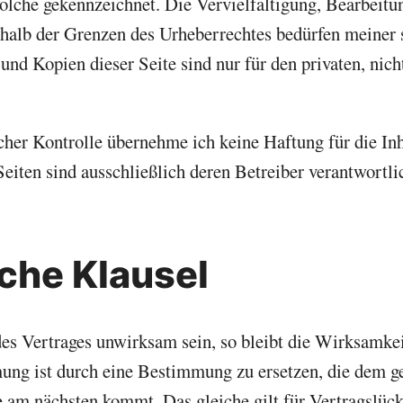
 solche gekennzeichnet. Die Vervielfältigung, Bearbeitu
halb der Grenzen des Urheberrechtes bedürfen meiner s
d Kopien dieser Seite sind nur für den privaten, nic
licher Kontrolle übernehme ich keine Haftung für die In
Seiten sind ausschließlich deren Betreiber verantwortli
sche Klausel
es Vertrages unwirksam sein, so bleibt die Wirksamkei
ng ist durch eine Bestimmung zu ersetzen, die dem g
e am nächsten kommt. Das gleiche gilt für Vertragslüc