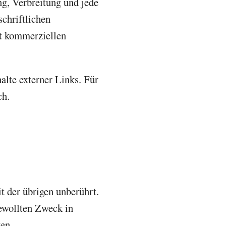
ng, Verbreitung und jede
chriftlichen
ht kommerziellen
halte externer Links. Für
ch.
t der übrigen unberührt.
ewollten Zweck in
ken.