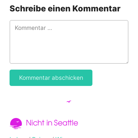
Schreibe einen Kommentar
Kommentar
Name
E-Mail
Website (optional)
Kommentar abschicken
Nicht in Seattle