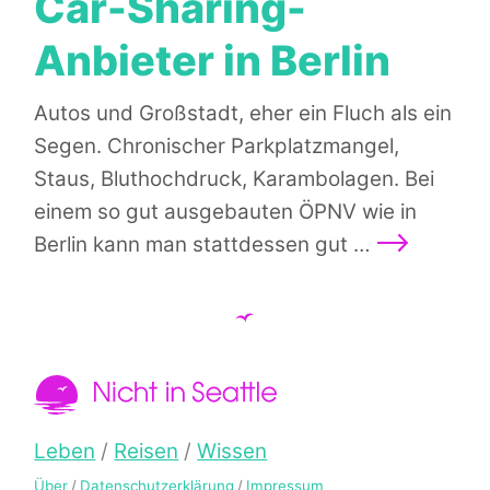
Car-Sharing-
Anbieter in Berlin
Autos und Großstadt, eher ein Fluch als ein
Segen. Chronischer Parkplatzmangel,
Staus, Bluthochdruck, Karambolagen. Bei
einem so gut ausgebauten ÖPNV wie in
Weiterlese
Berlin kann man stattdessen gut …
Nicht in Seattle
Hauptmenü
Leben
Reisen
Wissen
Über
Datenschutzerklärung
Impressum