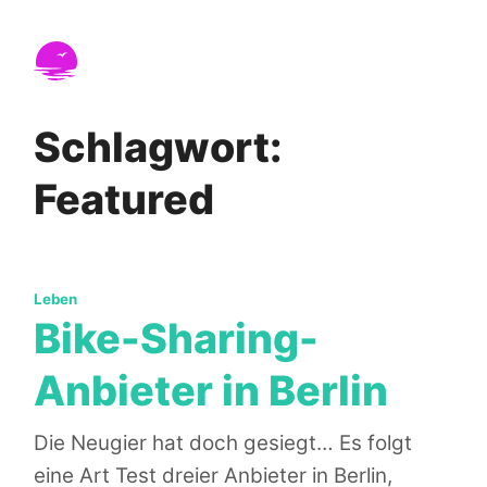
Weiter zum Inhalt
Nicht in Seattle
Reisen, Leben und der tägliche Wahnsinn – ein p
Schlagwort:
Featured
Kategorien:
Leben
Bike-Sharing-
Anbieter in Berlin
Die Neugier hat doch gesiegt… Es folgt
eine Art Test dreier Anbieter in Berlin,