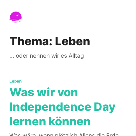
Weiter zum Inhalt
Nicht in Seattle
Reisen, Leben und der tägliche Wahnsinn – ein p
Thema: Leben
… oder nennen wir es Alltag
Kategorien:
Leben
Was wir von
Independence Day
lernen können
Was wäre, wenn plötzlich Aliens die Erde